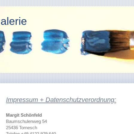
alerie
I
mpressum + Datenschutzverordnung:
Margit Schönfeld
Baumschulenweg 54
25436 Tornesch
Telefon +49 4122 979 640